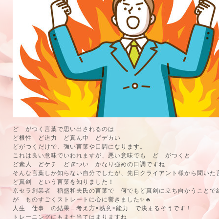
ど がつく言葉で思い出されるのは
ど根性 ど迫力 ど真ん中 どデカい
どがつくだけで、強い言葉や口調になります。
これは良い意味でいわれますが、悪い意味でも ど がつくと
ど素人 どケチ どぎつい かなり強めの口調ですね
そんな言葉しか知らない自分でしたが、先日クライアント様から聞いた
ど真剣 という言葉を知りました！
京セラ創業者 稲盛和夫氏の言葉で 何でもど真剣に立ち向かうことで
が ものすごくストレートに心に響きました✨🔥
人生 仕事 の結果＝考え方×熱意×能力 で決まるそうです！
トレーニングにもまた当てはまりますね