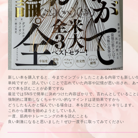
新しい本を購入すると、今までインプットしたことある内容でも新しい
単純ですが、読んでいくことで忘れていた内容や記憶が思い出され、あ
ので本を読むことが必要ですね
最近ではSNSで簡単に決めつけた内容ばかりで、言わんとしていること
強制的に運動しなくちゃヤバい的なマインドは逆効果ですから
どうしたもんかと悩んでいる場合は、本を読むことがスッキリします。
これから運動を始めようとしている人
一度、筋肉やトレーニングの本を読むことも
良い刺激になると思いました！ぜひ一度手に取ってみてください