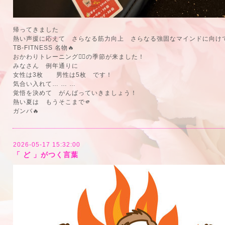
帰ってきました
熱い声援に応えて さらなる筋力向上 さらなる強固なマインドに向け
TB-FITNESS 名物🔥
おかわりトレーニング🏋️‍♀️の季節が来ました！
みなさん 例年通りに
女性は3枚 男性は5枚 です！
気合い入れて… … …
覚悟を決めて がんばっていきましょう！
熱い夏は もうそこまで🫵
ガンバ🔥
2026-05-17 15:32:00
「 ど 」がつく言葉