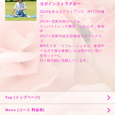
ヨガインストラクター
2024全米ヨガアライアンス RYT200修
了
2014〜見附市内サークル
リンパストレッチ教室「ふれんず」参加
中
2017〜見附市総合型地域スポーツクラ
ブ
MIKEスポ 「リフレッシュヨガ」参加中
〜ヨガで体を健康に 心は穏やかに🥰〜
をモットーに
日々精力的に活動しています。
Top (トップページ)
Menu (コース 料金表)