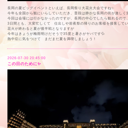
長岡の夏ビッグイベントといえば、長岡祭り大花火大会ですね✨
今年も全国から観にいらしていただき、普段は静かな長岡の街が激しく
今回は会場には行かなかったのですが、長岡の中心でしたら観れるので
3日間とも、大変忙しくて 仕出しや前夜祭の帰りのお客様を接客してい
花火が終わると夏が後半戦となりますが
今年はきょうが梅雨明けだそうで35度と暑さがヤバです💦
熱中症に気をつけて まだまだ夏を満喫しましょう！
2026-07-30 20:45:00
この日のために✨