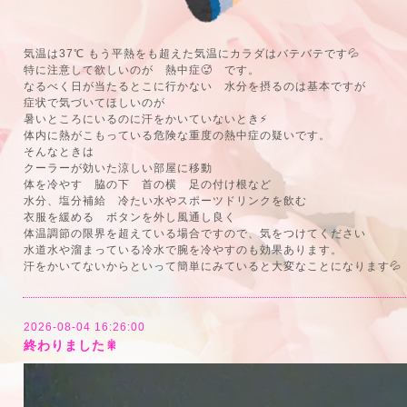
気温は37℃ もう平熱をも超えた気温にカラダはバテバテです💦
特に注意して欲しいのが 熱中症🥵 です。
なるべく日が当たるとこに行かない 水分を摂るのは基本ですが
症状で気づいてほしいのが
暑いところにいるのに汗をかいていないとき⚡️
体内に熱がこもっている危険な重度の熱中症の疑いです。
そんなときは
クーラーが効いた涼しい部屋に移動
体を冷やす 脇の下 首の横 足の付け根など
水分、塩分補給 冷たい水やスポーツドリンクを飲む
衣服を緩める ボタンを外し風通し良く
体温調節の限界を超えている場合ですので、気をつけてください
水道水や溜まっている冷水で腕を冷やすのも効果あります。
汗をかいてないからといって簡単にみていると大変なことになります💦
2026-08-04 16:26:00
終わりました🎇