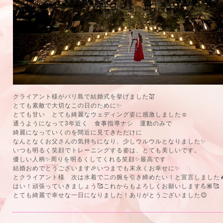
クライアント様がバリ島で結婚式を挙げました💒
とても素敵で大切なこの日のために✨
とても甘い とても綺麗なウェディング姿に感激しました☺️
通うようになって3年近く 食事指導ナシ 運動のみで
綺麗になっていくのを間近に見てきただけに
なんとなくお父さんの気持ちになり、少しウルウルとなりました✨
いつも明るく笑顔でトレーニングする姿は、とても美しいです。
優しい人柄✨周りを明るくしてくれる笑顔✨最高です
結婚おめでとうございます🎉いつまでも末永くお幸せに✨
とクライアント様 次は水着で二の腕を引き締めたい！と宣言しました
はい！頑張っていきましょう🥰これからもよろしくお願いします💪🏽🥰
とても綺麗で幸せな一日になりました！ありがとうございました😊