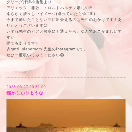
グリーグ抒情小曲集より
アリエッタ 非歌 トロルドハルゲン婚礼の日
柔らかく清々しいイメージ(違っていたら💦🙇🏻‍♂️)
今まで聴いたことない曲に出会えるのも先生のおかげです！あ
りがとうございます😊
いずれ先生のピアノ教室にも通えたら、なんておこがましいで
すが
夢でもあります✨
@gutti_pianoroom 先生のInstagramです。
ぜひ一度覗いてみてください😊
2025-08-27 20:51:00
懐かしい✨ような