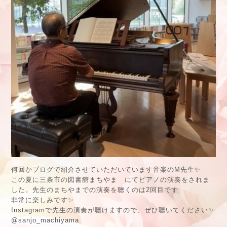
何回かブログで紹介させていただいています音楽のM先生✨
この夏に三条市の図書館まちやま にてピアノの演奏をされま
した。先生のまちやまでの演奏を聴くのは2回目です
非常に楽しみです✨
Instagramで先生の演奏が聴けますので、ぜひ聴いてください
✨
@sanjo_machiyama