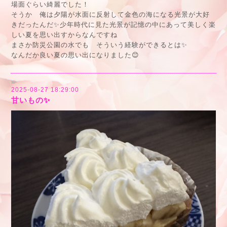
場面ぐらい綺麗でした！
そうか 俺は夕陽が水面に反射して金色の海になる光景が大好
きだったんだ✨少年時代に見た光景が記憶の中にあって美しく楽
しい夏を思い出すからなんですね
まさか防災公園の水でも そういう経験ができるとは✨
なんだか良い夏の思い出になりました😊
2025-08-27 18:29:00
甘いもの✨