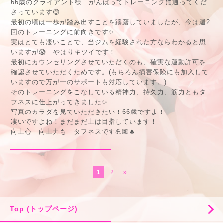
66歳のクライアント様 がんばってトレーニングに通ってくだ
さっています😊
最初の頃は一歩が踏み出すことを躊躇していましたが、今は週2
回のトレーニングに前向きです✨
実はとても凄いことで、当ジムを経験された方ならわかると思
いますが😱 やはりキツイです！
最初にカウンセリングさせていただくのも、確実な運動許可を
確認させていただくためです。(もちろん損害保険にも加入して
いますので万が一のサポートも対応しています。)
そのトレーニングをこなしている精神力、持久力、筋力ともタ
フネスに仕上がってきました✨
写真のカラダを見ていただきたい！66歳ですよ！
凄いですよね！まだまだ上は目指しています！
向上心 向上力も タフネスです💪🏽🔥
1
2
»
Top (トップページ)