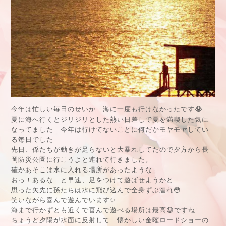
今年は忙しい毎日のせいか 海に一度も行けなかったです😭
夏に海へ行くとジリジリとした熱い日差しで夏を満喫した気に
なってました 今年は行けてないことに何だかモヤモヤしてい
る毎日でした
先日、孫たちが動きが足らないと大暴れしてたので夕方から長
岡防災公園に行こうよと連れて行きました。
確かあそこは水に入れる場所があったような
おっ！あるな と早速、足をつけて遊ばせようかと
思った矢先に孫たちは水に飛び込んで全身ずぶ濡れ😳
笑いながら喜んで遊んでいます✨
海まで行かずとも近くで喜んで遊べる場所は最高😆ですね
ちょうど夕陽が水面に反射して 懐かしい金曜ロードショーの