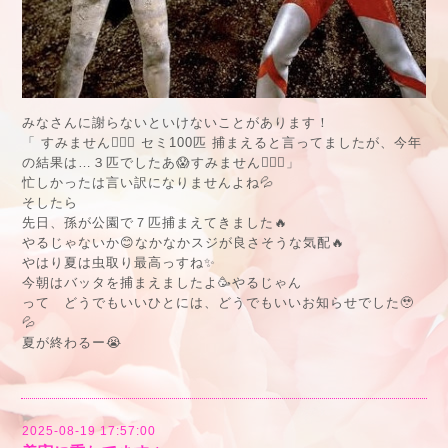
みなさんに謝らないといけないことがあります！
「 すみません🙇🏻‍♂️ セミ100匹 捕まえると言ってましたが、今年
の結果は…３匹でしたあ😱すみません🙇🏻‍♂️」
忙しかったは言い訳になりませんよね💦
そしたら
先日、孫が公園で７匹捕まえてきました🔥
やるじゃないか😊なかなかスジが良さそうな気配🔥
やはり夏は虫取り最高っすね✨
今朝はバッタを捕まえましたよ🥳やるじゃん
って どうでもいいひとには、どうでもいいお知らせでした🥹
💦
夏が終わるー😭
2025-08-19 17:57:00