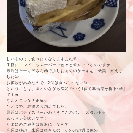
甘いものって食べたくなりますよね🍭
手軽にコンビニやスーパーで色々と並んでいるのですが
最近はケーキ屋さん🍰で少しお高めのケーキをご褒美に変えま
した
😊
お値段が高めなので、2個は食べられない💦
ということは、味わいながら満足のいく1個で幸福感を得る作戦
です🔥
なんとコレが大正解✨
ひとつで、納得の大満足でした。
最近はパティスリーかわさきさんのバナナ🍌タルト✨
めっちゃ美味いです！
たまにのご褒美は贅沢に なんて
今週は娘の 来週は婿さんの その次の週は孫の