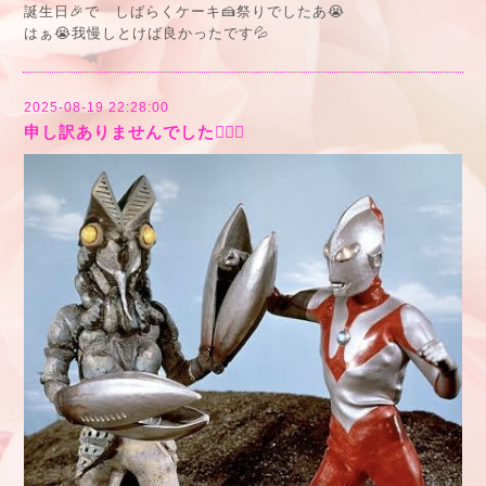
誕生日🎉で しばらくケーキ🍰祭りでしたあ😭
はぁ😭我慢しとけば良かったです💦
2025-08-19 22:28:00
申し訳ありませんでした🙇🏻‍♂️