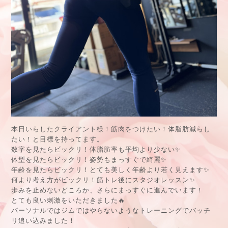
本日いらしたクライアント様！筋肉をつけたい！体脂肪減らし
たい！と目標を持ってます。
数字を見たらビックリ！体脂肪率も平均より少ない✨
体型を見たらビックリ！姿勢もまっすぐで綺麗✨
年齢を見たらビックリ！とても美しく年齢より若く見えます✨
何より考え方がビックリ！筋トレ後にスタジオレッスン✨
歩みを止めないどころか、さらにまっすぐに進んでいます！
とても良い刺激をいただきました🔥
パーソナルではジムではやらないようなトレーニングでバッチ
リ追い込みました！