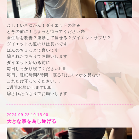
よし！いざゆかん！ダイエットの道🔥
とその前に！ちょっと待ってください😳
食生活を改善？運動して痩せる？ダイエットサプリ？
ダイエットの道のりは長いです
ほんのちょっとで良いです
騙されたつもりでお願いします
ダイエット始める前に
毎日しっかり寝てください🙇🏻‍♂️
毎日、睡眠時間8時間 寝る前にスマホを見ない
これだけ守ってください、、
1週間お願いします🙇🏻‍♂️
騙されたつもりでお願いします
2024-09-28 10:15:00
大きな事を為し遂げる