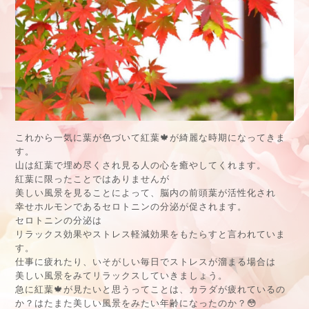
これから一気に葉が色づいて紅葉🍁が綺麗な時期になってきま
す。
山は紅葉で埋め尽くされ見る人の心を癒やしてくれます。
紅葉に限ったことではありませんが
美しい風景を見ることによって、脳内の前頭葉が活性化され
幸せホルモンであるセロトニンの分泌が促されます。
セロトニンの分泌は
リラックス効果やストレス軽減効果をもたらすと言われていま
す。
仕事に疲れたり、いそがしい毎日でストレスが溜まる場合は
美しい風景をみてリラックスしていきましょう。
急に紅葉🍁が見たいと思うってことは、カラダが疲れているの
か？はたまた美しい風景をみたい年齢になったのか？😳