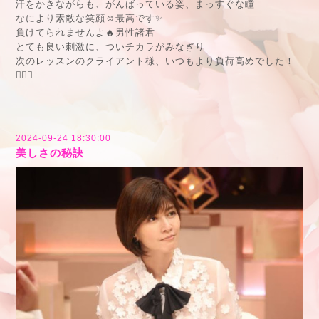
汗をかきながらも、がんばっている姿、まっすぐな瞳
なにより素敵な笑顔☺️最高です✨
負けてられませんよ🔥男性諸君
とても良い刺激に、ついチカラがみなぎり
次のレッスンのクライアント様、いつもより負荷高めでした！
🙇🏻‍♂️
2024-09-24 18:30:00
美しさの秘訣