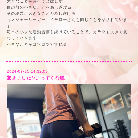
大きなことを為そうとはせず
目の前の小さなことを為し遂げる
その結果、大きなことを為し遂げる
元メジャーリーガー イチローさんも同じことを話されていま
す
毎日の小さな運動習慣も続けていることで、カラダも大きく変
わっていきます
小さなことをコツコツですね☺️
2024-09-25 14:32:00
驚きました✨まっすぐな瞳