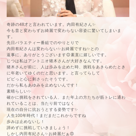
奇跡の48才と言われています。内田有紀さん✨
今も昔と変わらずお綺麗で変わらない容姿に驚いてしまいま
す。
先日バラエティー番組でのやりとりで
内田有紀さんは変わらない✨お綺麗ですね✨との
返事に、ありがとうございます😊素直に嬉しいです。
じつは私はアントニオ猪木さんが大好きなんです。
猪木さんが前に、人は歩みを止めた時、挑戦をあきらめたとき
に年老いてゆくのだと思います。と言ってらして
ビビっと心に刺さったそうです。
だから私もあゆみを止めないんです！
素晴らしい✨
確かに挑戦をされている人、また年上の方たちが筋トレに通わ
れていることは、当たり前ではなく
現在の自分に抗おうとする姿勢です✨
人生100年時代！まだまだこれからですね
歩みは止めないし！
諦めずに挑戦していきましょう！
しかし内田有紀さん✨お綺麗だぁ😍