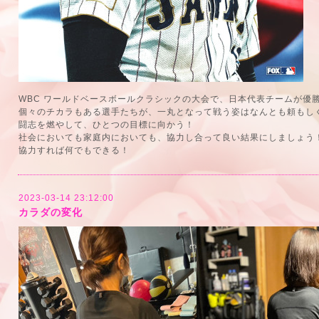
WBC ワールドベースボールクラシックの大会で、日本代表チームが優
個々のチカラもある選手たちが、一丸となって戦う姿はなんとも頼もし
闘志を燃やして、ひとつの目標に向かう！
社会においても家庭内においても、協力し合って良い結果にしましょう
協力すれば何でもできる！
2023-03-14 23:12:00
カラダの変化