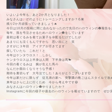
いよいよ今年も、あと2か月となりました！
みなさんは、どのようにトレーニングしますか？💪🏽
残り2か月頑張っていきましょう🔥
今日は10月の投稿に間に合わなかったので先日のハロウィンの🎃報告を
毎年、孫を号泣させるためハロウィン🎃をしています
最初は着ぐるみを着てお菓子を🍪配るだけでしたが
あまりにも泣くもんですから 思い出にと 笑
さすがに３年目 アイデアが尽きてます
探していたら これだ！と
今年はケンタウロス！…しかし
ケンタウロスは上半身は人間 下半身は馬🐎
今回の着ぐるみは 腕が生えた馬🐴
なんだか面白くなりそうな予感！
期待を裏切らず 大号泣でした！ありがとうございます😊
今年は家だけに限らず 従兄弟の家へ 突撃隣の晩ごはんスタイルで攻
来年はさらに上に行くため 今から考え中です😄
みなさんはハロウィン🎃やりましたか？
Instagramに今回の様子や過去のハロウィンを載せていますので ぜひ