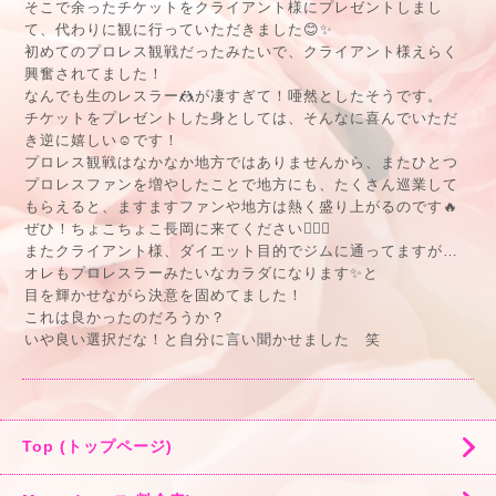
そこで余ったチケットをクライアント様にプレゼントしまし
て、代わりに観に行っていただきました😊✨
初めてのプロレス観戦だったみたいで、クライアント様えらく
興奮されてました！
なんでも生のレスラー🤼が凄すぎて！唖然としたそうです。
チケットをプレゼントした身としては、そんなに喜んでいただ
き逆に嬉しい☺️です！
プロレス観戦はなかなか地方ではありませんから、またひとつ
プロレスファンを増やしたことで地方にも、たくさん巡業して
もらえると、ますますファンや地方は熱く盛り上がるのです🔥
ぜひ！ちょこちょこ長岡に来てください🙇🏻‍♂️
またクライアント様、ダイエット目的でジムに通ってますが…
オレもプロレスラーみたいなカラダになります✨と
目を輝かせながら決意を固めてました！
これは良かったのだろうか？
いや良い選択だな！と自分に言い聞かせました 笑
Top (トップページ)