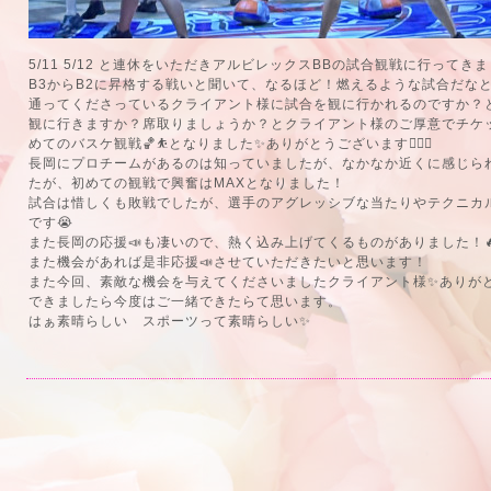
5/11 5/12 と連休をいただきアルビレックスBBの試合観戦に行ってき
B3からB2に昇格する戦いと聞いて、なるほど！燃えるような試合だな
通ってくださっているクライアント様に試合を観に行かれるのですか？
観に行きますか？席取りましょうか？とクライアント様のご厚意でチケッ
めてのバスケ観戦🏀⛹️となりました✨ありがとうございます🙇🏻‍♂️
長岡にプロチームがあるのは知っていましたが、なかなか近くに感じら
たが、初めての観戦で興奮はMAXとなりました！
試合は惜しくも敗戦でしたが、選手のアグレッシブな当たりやテクニカ
です😭
また長岡の応援📣も凄いので、熱く込み上げてくるものがありました！🔥
また機会があれば是非応援📣させていただきたいと思います！
また今回、素敵な機会を与えてくださいましたクライアント様✨ありが
できましたら今度はご一緒できたらて思います。
はぁ素晴らしい スポーツって素晴らしい✨