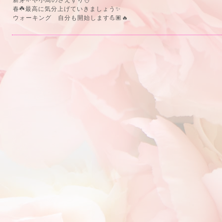
新芽🌱や小鳥のさえずり🐣
春☘️最高に気分上げていきましょう✨
ウォーキング 自分も開始します💪🏽🔥