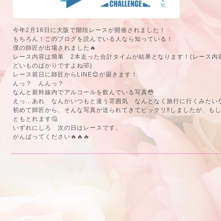
今年2月16日に大阪で階段レースが開催されました！
もちろん！このブログを読んでいる人なら知っている！
僕の師匠が出場されました🔥
レース内容は簡単 2本走った合計タイムが結果となります！(レース内
どいものばかりですよね🤣)
レース前日に師匠からLINE😊が届きます！
んっ？ んんっ？
なんと新幹線内でアルコールを飲んでいる写真😳
えっ…あれ なんかいつもと違う雰囲気 なんとなく旅行に行くみたい
初めて師匠から、そんな写真が送られてきてビックリ‼️しましたが、も
ともとれます🤔
いずれにしろ 次の日はレースです。
がんばってください🔥🔥🔥