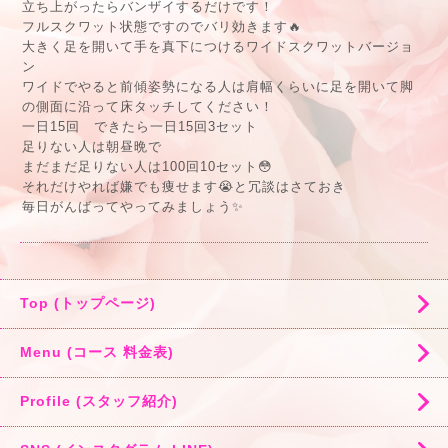
立ち上がったらバンザイするだけです！
フルスクワット状態ですのでバリ効きます🔥
大きく足を開いて手を真下につけるワイドスクワットバージョ
ン
ワイドでやると前傾姿勢になる人は肩幅くらいに足を開いて脚
の側面に沿って床タッチしてください！
一日15回 できたら一日15回3セット
足りない人は朝昼晩で
まだまだ足りない人は100回10セット😳
それだけやれば嫌でも痩せます😭と冗談はさておき
毎日がんばってやってみましょう✨
Top (トップページ)
Menu (コース 料金表)
Profile (スタッフ紹介)