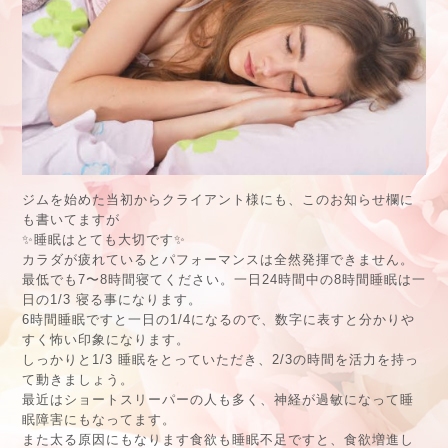
ジムを始めた当初からクライアント様にも、このお知らせ欄に
も書いてますが
✨睡眠はとても大切です✨
カラダが疲れているとパフォーマンスは全然発揮できません。
最低でも7〜8時間寝てください。一日24時間中の8時間睡眠は一
日の1/3 寝る事になります。
6時間睡眠ですと一日の1/4になるので、数字に表すと分かりや
すく怖い印象になります。
しっかりと1/3 睡眠をとっていただき、2/3の時間を活力を持っ
て動きましょう。
最近はショートスリーパーの人も多く、神経が過敏になって睡
眠障害にもなってます。
また太る原因にもなります食欲も睡眠不足ですと、食欲増進し