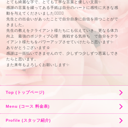
とても綺麗な字で、とても丁寧な言葉と優しい文面✨
感謝の言葉を綴ってある手紙は自分のハートに感性に大きな感
動を与えてくださいました🙇🏻‍♂️✨
先生との出会いがあったことで自分自身に自信を持つことがで
きました。
先生の教えをクライアント様たちにも伝えていき、更なる体力
向上 最強のポジティブ心理 挑戦する気持ち で自分をクラ
イアント様たちをパワーアップさせていけたらと思います✨
ありがとうございます☺️
感謝は一括払いできませんので、少しずつ少しずつ恩返しでき
たらと思います。
また来年もよろしくお願いします✨
Top (トップページ)
Menu (コース 料金表)
Profile (スタッフ紹介)