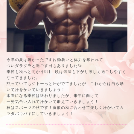
今年の夏は暑かったですね😱暑いと体力を奪われて
ついダラダラと過ごす日もありました💦
季節も秋へと向かう9月、晩は気温も下がり涼しく過ごしやすく
なってきました。
黙っていてもジトーっと汗がでてましたが、これからは自ら動
いて汗をかいていきましょう！
水着になる季節は終わりましたが、来年に向けて
一発気合い入れて汗かいて鍛えていきましょう！
秋はスポーツの秋です！食欲の秋に合わせて楽しく汗かいてカ
ラダバキバキにしていきましょう！