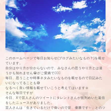
このホームページで毎日お知らせ(ブログみたいなもの？)を載せ
ています。
自分はやり方が分からないので、みなさんの思うやり方とは違
うかも知れません😭がご愛嬌で🙇🏻‍♂️
毎日、思うことや時事ネタみたいなものを載せるので日記みた
いになってることも😅
なるべく良い情報を載せていこうと考えてはいます☺️
そんな毎日ですが
今日、Xで芸人さんのツイートにタレントさんが批判めいた返信
をしたニュースがありました。
芸人さんは「生きているだけで偉いので皆、優勝です✨」とのツ