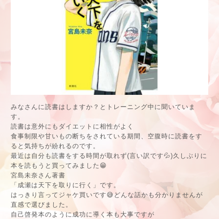
みなさんに読書はしますか？とトレーニング中に聞いていま
す。
読書は意外にもダイエットに相性がよく
食事制限や甘いもの断ちをされている期間、空腹時に読書をす
ると気持ちが紛れるのです。
最近は自分も読書をする時間が取れず(言い訳です💦)久しぶりに
本を読もうと買ってみました😁
宮島未奈さん著書
「成瀬は天下を取りに行く」です。
はっきり言ってジャケ買いです😅どんな話かも分かりませんが
直感で選びました。
自己啓発本のように成功に導く本も大事ですが