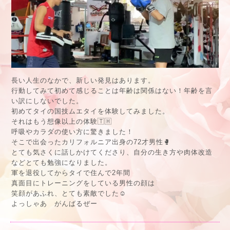
長い人生のなかで、新しい発見はあります。
行動してみて初めて感じることは年齢は関係はない！年齢を言
い訳にしないでした。
初めてタイの国技ムエタイを体験してみました。
それはもう想像以上の体験🇹🇭
呼吸やカラダの使い方に驚きました！
そこで出会ったカリフォルニア出身の72才男性🥊
とても気さくに話しかけてくださり、自分の生き方や肉体改造
などとても勉強になりました。
軍を退役してからタイで住んで2年間
真面目にトレーニングをしている男性の顔は
笑顔があふれ、とても素敵でした☺️
よっしゃあ がんばるぜー