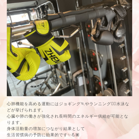
心肺機能を高める運動にはジョギング🏃やランニング🏃‍♀️水泳な
どが挙げられます。
心臓や肺の働きが強化され長時間のエネルギー供給が可能とな
ります。
身体活動量の増加につながり結果として
生活習慣病の予防に効果的です✨💪🏽