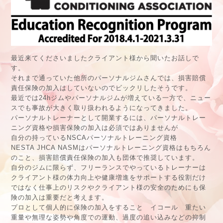
最近来てくださいましたクライアント様から聞いたお話しで
す。
それまで通っていた他所のパーソナルジムさんでは、損害賠償
責任保険の加入はしていないのでビックリしたそうです。
最近では24hジムやパーソナルジムが増えている一方で、ニュー
スでも事故が大きく取り扱われるようになってきました。
パーソナルトレーナーとして開業するには、パーソナルトレー
ニング資格や損害保険の加入は必須ではありませんが
自分の持っているNSCAパーソナルトレーニング資格
NESTA JHCA NASMはパーソナルトレーニング資格はもちろん
のこと、損害賠償責任保険の加入も団体で推奨しています。
自分のジムに限らず、フリーランスでやっているトレーナーは
クライアント様の体力向上や健康増進をサポートする役割だけ
ではなく仕事上のリスクやクライアント様の安全のためにも保
険の加入は重要だと考えます。
プロとして個人的に保険の加入をすること イコール 重たい
重量や無理な姿勢や角度での運動、過度の追い込みなどの抑制