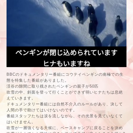
BBCのドキュメンタリー番組にコウテイペンギンの南極での生
態を特集した番組がありました。
渓谷の隙間に取り残されたペンギンの親子が50匹
吹雪の中、斜面を登って行くことができず弱いヒナたちは息絶
えていきます。
ドキュメンタリー番組には自然不介入のルールがあり、決して
人間の手で助けてはいけないのです。
番組スタッフたちは涙を流しながら、その光景を見ていなくて
はいけません。
吹雪が一層強くなる天候に、ベースキャンプに戻ることを決め