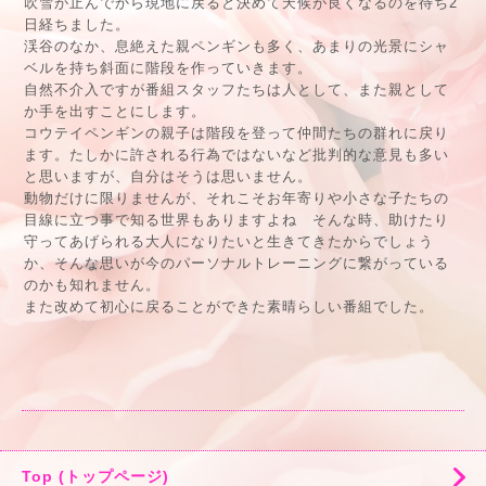
吹雪が止んでから現地に戻ると決めて天候が良くなるのを待ち2
日経ちました。
渓谷のなか、息絶えた親ペンギンも多く、あまりの光景にシャ
ベルを持ち斜面に階段を作っていきます。
自然不介入ですが番組スタッフたちは人として、また親として
か手を出すことにします。
コウテイペンギンの親子は階段を登って仲間たちの群れに戻り
ます。たしかに許される行為ではないなど批判的な意見も多い
と思いますが、自分はそうは思いません。
動物だけに限りませんが、それこそお年寄りや小さな子たちの
目線に立つ事で知る世界もありますよね そんな時、助けたり
守ってあげられる大人になりたいと生きてきたからでしょう
か、そんな思いが今のパーソナルトレーニングに繋がっている
のかも知れません。
また改めて初心に戻ることができた素晴らしい番組でした。
Top (トップページ)